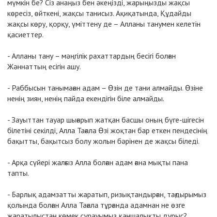
мүмкін бе? Сіз анаңыз бен әкеңізді, жарыңызды жақсы
көресіз, өйткені, жақсы танисыз. Ақиқатында, Құдайды
жақсы көру, қорқу, үміттену де – Алланы танумен келетін
қасиеттер.
- Алланы тану – мәңгілік рахаттардың бесігі болған
Жәннаттың есігін ашу.
- Раббысын танымаған адам – Өзін де тани алмайды. Өзіне
ненің зиян, ненің пайда екендігін біле алмайды.
- Зауыттан тауар шығарып жатқан басшы оның бүге-шігесін
білетіні секілді, Алла Тағала Өзі жоқтан бар еткен пендесінің
бақытты, бақытсыз болу жолын бәрінен де жақсы біледі.
- Арқа сүйері жалғыз Алла болған адам ғана мықты пана
тапты.
- Барлық адамзатты жаратып, ризықтандырған, тағдырымыз
қолында болған Алла Тағала тұрғанда адамнан не өзге
жаратылыстан көмек сұрауымыз қаншалықты дұрыс?