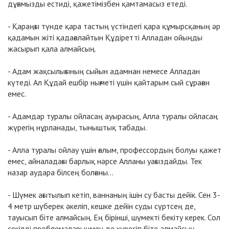
дұғамызды естиді, қажетімізбен қамтамасыз етеді.
- Қараңғы түнде қара тастың үстіндегі қара құмырсқаның әр
қадамын жіті қадағалайтын Құдіретті Алладан ойыңды
жасырып қала алмайсың.
- Адам жақсылығының сыйын адамнан немесе Алладан
күтеді. Ал Құдай ешбір нығметі үшін қайтарым сый сұраған
емес.
- Адамдар туралы ойласаң ауырасың, Алла туралы ойласаң
жүрегің нұрланады, тыныштық табады.
- Алла туралы ойлау үшін ғалым, профессордың болуы қажет
емес, айналадағы барлық нәрсе Алланы уағыздайды. Тек
назар аудара білсең болғаны...
- Шүмек ағытылып кетіп, ваннаның ішін су басты дейік. Сен 3-
4 метр шүберек әкеліп, кешке дейін суды сүртсең де,
тауысып біте алмайсың. Ең бірінші, шүмекті бекіту керек. Сол
секілді проблемаларыңмен де күресіп біте алмайсың,