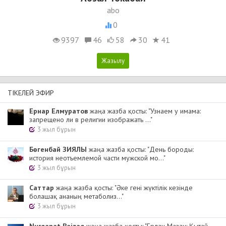
abo
0
9397
46
58
30
41
ТІКЕЛЕЙ ЭФИР
Ернар Елмуратов
жаңа жазба қосты: "Узнаем у имама:
запрещено ли в религии изображать ..."
3 жыл бұрын
Бөгенбай ЗИЯЛЫ
жаңа жазба қосты: "День бороды:
история неотъемлемой части мужской мо..."
3 жыл бұрын
Cаттар
жаңа жазба қосты: "Әке гені жүктілік кезінде
болашақ ананың метаболиз..."
3 жыл бұрын