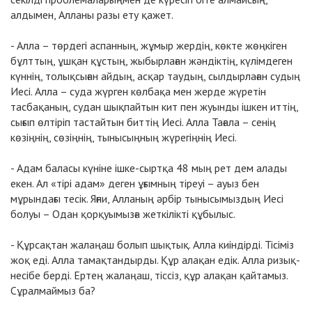
алдымен, Алланы разы ету қажет.
- Алла – төрдегі аспанның, жұмыр жердің, көкте жөңкіген
бұлттың, ұшқан құстың, жыбырлаған жәндіктің, күлімдеген
күннің, толықсыған айдың, асқар таудың, сылдырлаған судың
Иесі. Алла – суда жүрген көлбақа мен жерде жүретін
тасбақаның, судан шықпайтын кит пен жуынды ішкен иттің,
сығып өлтіріп тастайтын биттің Иесі. Алла Тағала – сенің
көзіңнің, сөзіңнің, тынысыңның жүрегіңнің Иесі.
- Адам баласы күніне ішке-сыртқа 48 мың рет дем алады
екен. Ал «тірі адам» деген ұғымның тіреуі – ауыз бен
мұрындағы тесік. Яғни, Алланың әрбір тынысымыздың Иесі
болуы – Одан қорқуымызға жеткілікті құбылыс.
- Құрсақтан жалаңаш болып шықтық. Алла киіндірді. Тісіміз
жоқ еді. Алла тамақтандырды. Құр алақан едік. Алла ризық-
несібе берді. Ертең жалаңаш, тіссіз, құр алақан қайтамыз.
Сұралмаймыз ба?