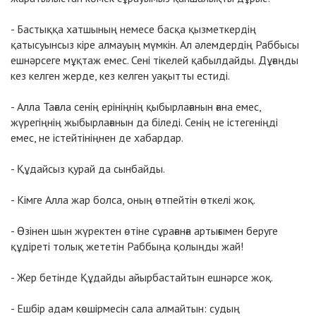
- Бастыққа хатшының немесе басқа қызметкердің
қатысуынсыз кіре алмауың мүмкін. Ал әлемдердің Раббысы
ешнәрсеге мұқтаж емес. Сені тікелей қабылдайды. Дұғаңды
кез келген жерде, кез келген уақытты естиді.
- Алла Тағала сенің ерініңнің қыбырлағанын ғана емес,
жүрегіңнің жыбырлағанын да біледі. Сенің не істегеніңді
емес, не істейтініңнен де хабардар.
- Құдайсыз қурай да сынбайды.
- Кімге Алла жар болса, оның өтпейтін өткелі жоқ.
- Өзінен шын жүректен өтіне сұрағанға артығымен беруге
құдіреті толық жететін Раббыңа қолыңды жай!
- Жер бетінде Құдайды айырбастайтын ешнәрсе жоқ.
- Ешбір адам көшірмесін сала алмайтын: судың