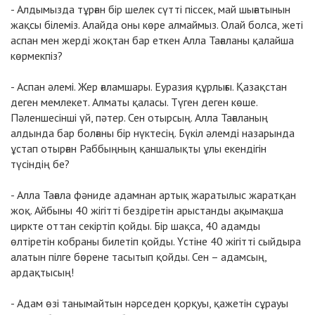
- Алдымызда тұрған бір шелек сүтті піссек, май шығатынын
жақсы білеміз. Алайда оны көре алмаймыз. Олай болса, жеті
аспан мен жерді жоқтан бар еткен Алла Тағаланы қалайша
көрмекпіз?
- Аспан әлемі. Жер ғаламшары. Еуразия құрлығы. Қазақстан
деген мемлекет. Алматы қаласы. Түген деген көше.
Пәленшесінші үй, пәтер. Сен отырсың. Алла Тағаланың
алдында бар болғаны бір нүктесің. Бүкіл әлемді назарында
ұстап отырған Раббыңның қаншалықты ұлы екендігін
түсіндің бе?
- Алла Тағала фәниде адамнан артық жаратылыс жаратқан
жоқ. Айбыны 40 жігітті бездіретін арыстанды ақымақша
циркте оттан секіртіп қойды. Бір шақса, 40 адамды
өлтіретін кобраны билетіп қойды. Үстіне 40 жігітті сыйдыра
алатын пілге бөрене тасытып қойды. Сен – адамсың,
ардақтысың!
- Адам өзі танымайтын нәрседен қорқуы, қажетін сұрауы