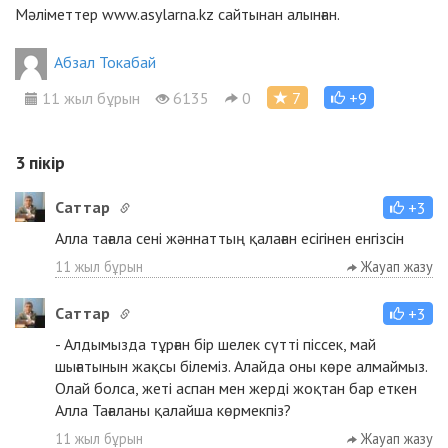
Мәліметтер www.asylarna.kz сайтынан алынған.
Абзал Токабай
11 жыл бұрын
6135
0
7
+9
3
пікір
Cаттар
+3
Алла тағала сені жәннаттың қалаған есігінен енгізсін
11 жыл бұрын
Жауап жазу
Cаттар
+3
- Алдымызда тұрған бір шелек сүтті піссек, май
шығатынын жақсы білеміз. Алайда оны көре алмаймыз.
Олай болса, жеті аспан мен жерді жоқтан бар еткен
Алла Тағаланы қалайша көрмекпіз?
11 жыл бұрын
Жауап жазу