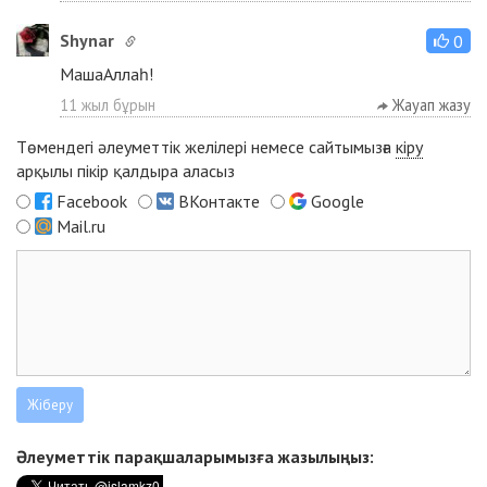
Shynar
0
МашаАллаһ!
11 жыл бұрын
Жауап жазу
Төмендегі әлеуметтік желілері немесе сайтымызға
кіру
арқылы пікір қалдыра аласыз
Facebook
ВКонтакте
Google
Mail.ru
Әлеуметтік парақшаларымызға жазылыңыз: