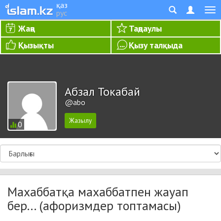
қаз
рус
Жаңа
Таңдаулы
Қызықты
Қызу талқыда
Абзал Токабай
@abo
0
Махаббатқа махаббатпен жауап
бер... (афоризмдер топтамасы)