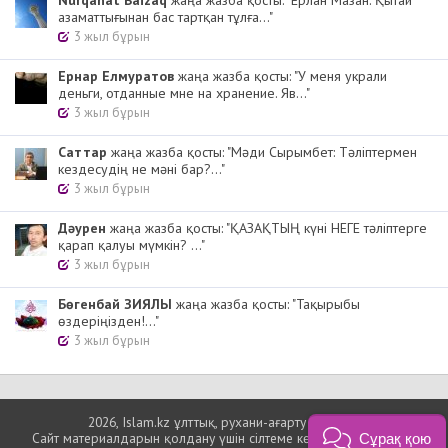
Nurqanat Baizaq
жаңа жазба қосты: "Ерлан Мазан: Қытай
азаматтығынан бас тартқан тұлға..."
3 жыл бұрын
Ернар Елмуратов
жаңа жазба қосты: "У меня украли
деньги, отданные мне на хранение. Яв..."
3 жыл бұрын
Cаттар
жаңа жазба қосты: "Мәди Сырымбет: Тәліптермен
кездесудің не мәні бар?..."
3 жыл бұрын
Дәурен
жаңа жазба қосты: "ҚАЗАҚТЫҢ күні НЕГЕ тәліптерге
қарап қалуы мүмкін? ..."
3 жыл бұрын
Бөгенбай ЗИЯЛЫ
жаңа жазба қосты: "Тақырыбы
өздеріңізден!..."
3 жыл бұрын
2026, Islam.kz ұлттық, рухани-ағарту порталы
Сайт материалдарын қолдану үшін сілтеме көрсетуіңіз міндетті.
Сұрақ қою