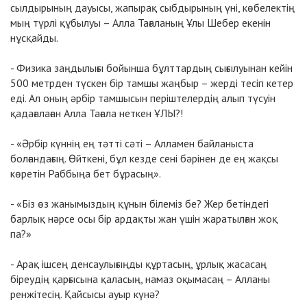
сылдырының дауысы, жапырақ сыбдырының үні, көбелектің
мың түрлі құбылуы – Алла Тағаланың Ұлы Шебер екенін
нұсқайды.
- Физика заңдылығы бойынша бұлттардың сығылуынан кейін
500 метрден түскен бір тамшы жаңбыр – жерді тесіп кетер
еді. Ал оның әрбір тамшысын періштелердің алып түсуін
қадағалаған Алла Тағала неткен ҰЛЫ?!
- «Әрбір күннің ең тәтті сәті – Алламен байланыста
болғандағың. Өйткені, бұл кезде сені бәрінен де ең жақсы
көретін Раббыңа бет бұрасың».
- «Біз өз жанымыздың құнын білеміз бе? Жер бетіндегі
барлық нәрсе осы бір ардақты жан үшін жаратылған жоқ
па?»
- Арақ ішсең денсаулығыңды құртасың, ұрлық жасасаң
біреудің қарғысына қаласың, намаз оқымасаң – Алланы
ренжітесің. Қайсысы ауыр күнә?