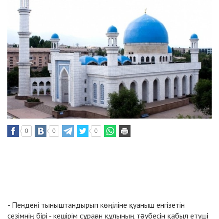
0
0
0
- Пендені тыныштандырып көңіліне қуаныш енгізетін
сезімнің бірі - кешірім сұраған құлының тəубесін қабыл етуші