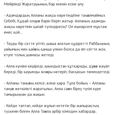
Мейірімді Жаратушының бар екенін есіне алу.
- Адамдардың Алланы жақсы көретіндігіне таңғалмаймыз.
Себебі, Құдай оларға бәрін беріп жатыр. Алланың адамды
жақсы көретінін қалай түсіндіресің? Ол ешнәрсеге мұқтаж
емес қой...
- Тауды бір сәтте үгітіп, шаша алатын құдіретті Раббыңның
уайымың мен қайғың қанша үлкен болса да əп-сəтте жоқ
етуге толық шамасы жетеді.
- Алла күнəні кешіреді, қиындықтан құтқарады, дұғаға жауап
береді, бір қауымды жоғары көтеріп, басқасын төмендетеді.
- Алланы танығың келсе, өзіңе қара. Тұла бойың – Алланы
тануға жеткілікті жаратылыс. Алла саған біреу түгілі күре
тамырыңнан да жақын.
- Кейде таптап, кейде жұлып кететін бір жапырақтың
түскенін білген Алла Тағала әрбір ісімізден хабардар,