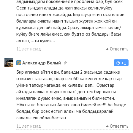
алдымыздагы поколениеде проблема бар, бул осек.
Осек тындап алады да жап жаксы келин/куйеу
постоянно наезд жасайды. Бир шукр етип осы елдин
балалары сиякты ишип тышып журген жок кой ен
курымаса деп айтпайды. Сразу ажыратамыз келин/
куйеу бизге лайы емес, как будто оз балдары басы
алтын, ...ти кумис...
11 лет назад
Ответить
Александр Белый
+1
Бир агамыз айтп еди, баланды 2 жасында садикке
откизип тастасан, олар сен 60 ка келгенде карттар
уйине тапсырмаганда не кылады деп... Орыстар
айтады палка о двух концах" деп тек бир жакты
киналаган дурыс емес, анык каныгын билместен.
НАкты не болганын Аллах кана билмей ме!!! Ал бизде
болды, бир осек естип алды ма болды,каралай
салады еш ойланбастан...
11 лет назад
Ответить