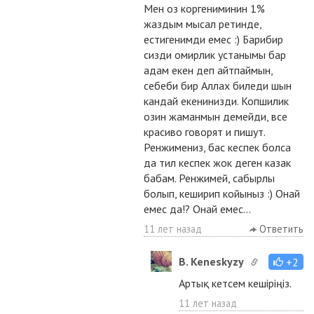
Мен оз коргениминин 1%
жаздым мысал ретинде,
естигенимди емес :) Барибир
сизди омирлик устанымы бар
адам екен деп айтпаймын,
себеби бир Аллах биледи шын
кандай екенинизди. Копшилик
озин жаманмын демейди, все
красиво говорят и пишут.
Ренжимениз, бас кеспек болса
да тил кеспек жок деген казак
бабам. Ренжимей, сабырлы
болып, кеширип койыныз :) Онай
емес да!? Онай емес...
11 лет назад
Ответить
B. Keneskyzy
+2
Артық кетсем кешіріңіз.
11 лет назад