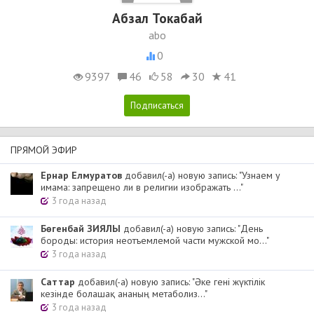
Абзал Токабай
abo
0
9397
46
58
30
41
ПРЯМОЙ ЭФИР
Ернар Елмуратов
добавил(-а) новую запись: "Узнаем у
имама: запрещено ли в религии изображать ..."
3 года назад
Бөгенбай ЗИЯЛЫ
добавил(-а) новую запись: "День
бороды: история неотъемлемой части мужской мо..."
3 года назад
Cаттар
добавил(-а) новую запись: "Әке гені жүктілік
кезінде болашақ ананың метаболиз..."
3 года назад