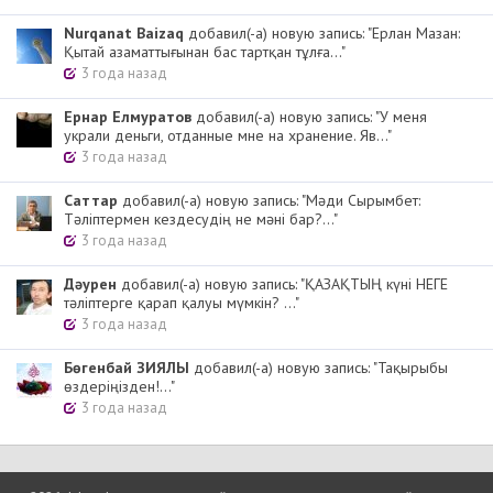
Nurqanat Baizaq
добавил(-а) новую запись: "Ерлан Мазан:
Қытай азаматтығынан бас тартқан тұлға..."
3 года назад
Ернар Елмуратов
добавил(-а) новую запись: "У меня
украли деньги, отданные мне на хранение. Яв..."
3 года назад
Cаттар
добавил(-а) новую запись: "Мәди Сырымбет:
Тәліптермен кездесудің не мәні бар?..."
3 года назад
Дәурен
добавил(-а) новую запись: "ҚАЗАҚТЫҢ күні НЕГЕ
тәліптерге қарап қалуы мүмкін? ..."
3 года назад
Бөгенбай ЗИЯЛЫ
добавил(-а) новую запись: "Тақырыбы
өздеріңізден!..."
3 года назад