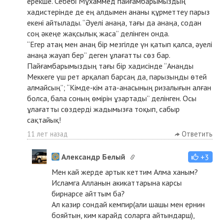
ерекше. Себебі Мұхаммед пайғамбарымыздың
хадистерінде де ең алдымен ананы құрметтеу парыз
екені айтылады. “Әуелі анаңа, тағы да анаңа, содан
соң әкеңе жақсылық жаса” делінген онда.
“Егер атаң мен анаң бір мезгілде үн қатып қалса, әуелі
анаңа жауап бер” деген ұлағатты сөз бар.
Пайғамбарымыздың тағы бір хадисінде “Анаңды
Меккеге үш рет арқалап барсаң да, парызыңды өтей
алмайсың”; “Кімде-кім ата-анасының ризалығын алған
болса, бала соның өмірін ұзартады” делінген. Осы
ұлағатты сөздерді жадымызға тоқып, сабыр
сақтайық!
11 лет назад
Ответить
Александр Белый
+3
Мен кай жерде артык кеттим Алма ханым?
Исламга Алланын акикаттарына карсы
бирнарсе айттым ба?
Ал казир сондай кемпир(али шашы мен ернин
бояйтын, ким карайд соларга айтындарш),