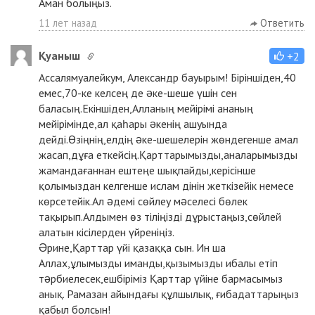
Аман болыңыз.
11 лет назад
Ответить
Қуаныш
+2
Ассалямуалейкум, Александр бауырым! Біріншіден,40
емес,70-ке келсең де əке-шеше үшін сен
баласың.Екіншіден,Алланың мейірімі ананың
мейірімінде,ал қаһары əкенің ашуында
дейді.Өзіңнің,елдің əке-шешелерін жөндегенше амал
жасап,дұға еткейсің.Қарттарымызды,аналарымызды
жамандағаннан ештеңе шықпайды,керісінше
қолымыздан келгенше ислам дінін жеткізейік немесе
көрсетейік.Ал əдемі сөйлеу мəселесі бөлек
тақырып.Алдымен өз тіліңізді дұрыстаңыз,сөйлей
алатын кісілерден үйреніңіз.
Əрине,Қарттар үйі қазаққа сын. Ин ша
Аллах,ұлымызды иманды,қызымызды ибалы етіп
тəрбиелесек,ешбіріміз Қарттар үйіне бармасымыз
анық. Рамазан айындағы құлшылық, ғибадаттарыңыз
қабыл болсын!