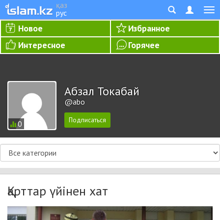
қаз
рус
Новое
Избранное
Интересное
Горячее
Абзал Токабай
@abo
0
Қарттар үйінен хат