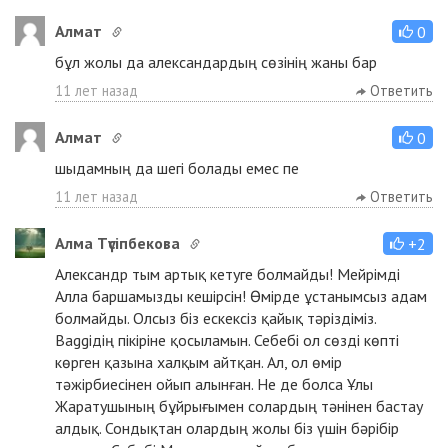
Aлмат
0
бұл жолы да александардың сөзінің жаны бар
11 лет назад
Ответить
Aлмат
0
шыдамның да шегі болады емес пе
11 лет назад
Ответить
Алма Түсіпбекова
+2
Александр тым артық кетуге болмайды! Мейрімді
Алла баршамызды кешірсін! Өмірде ұстанымсыз адам
болмайды. Олсыз біз ескексіз қайық тәріздіміз.
Ваggідің пікіріне қосыламын. Себебі ол сөзді көпті
көрген қазына халқым айтқан. Ал, ол өмір
тәжірбиесінен ойып алынған. Не де болса Ұлы
Жаратушының бұйрығымен солардың тәнінен бастау
алдық. Сондықтан олардың жолы біз үшін бәрібір