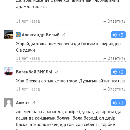
да, арак ишсе де озине коп алмайтын, "нормальный"
адамдар жаксы
11 лет назад
Ответить
Александр Белый
+3
Жарайды хош ангимелеренизди бузсам кешириндер.
С.а.Удачи
11 лет назад
Ответить
Бөгенбай ЗИЯЛЫ
+3
Жоқ Әлекең артық кеткен жоқ. Дұрысын айтып жатыр.
11 лет назад
Ответить
Aлмат
+1
әке мен бала арасында, дәлірегі, ұрпақтар арасында
қашанда қайшылық болған, бола береді, ол дәуір
басқа, атеистік кезең еді ғой, сол себепті, тәрбие