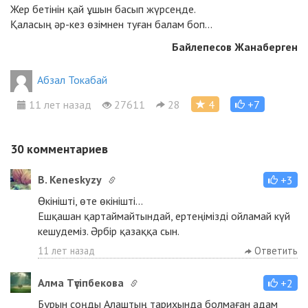
Жер бетінін қай ұшын басып жүрсеңде.
Қаласың әр-кез өзімнен туған балам боп...
Байлепесов Жанаберген
Абзал Токабай
11 лет назад
27611
28
4
+7
30
комментариев
B. Keneskyzy
+3
Өкінішті, өте өкінішті...
Ешқашан қартаймайтындай, ертеңімізді ойламай күй
кешудеміз. Әрбір қазаққа сын.
11 лет назад
Ответить
Алма Түсіпбекова
+2
Бұрын соңды Алаштың тарихында болмаған адам