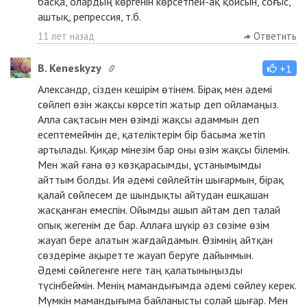
басқа, олардың көргенін көрсетпей-ақ қойсын, соғыс,
аштық, репрессия, т.б.
11 лет назад
Ответить
B. Keneskyzy
+1
Александр, сізден кешірім өтінем. Бірақ мен әдемі
сөйлеп өзін жақсы көрсетіп жатыр деп ойламаңыз.
Алла сақтасын мен өзімді жақсы адаммын деп
есептемеймін де, қателіктерім бір басыма жетіп
артылады. Қиқар мінезім бар оны өзім жақсы білемін.
Мен жай ғана өз көзқарасымды, ұстанымымды
айттым болды. Ия әдемі сөйлейтін шығармын, бірақ
қалай сөйлесем де шындықты айтудан ешқашан
жасқанған емеспін. Ойымды ашып айтам деп талай
опық жегенім де бар. Аллаға шүкір өз сөзіме өзім
жауап бере алатын жағдайдамын. Өзімнің айтқан
сөздеріме ақыретте жауап беруге дайынмын.
Әдемі сөйлегенге неге таң қалатыныңызды
түсінбеймін. Менің мамандығымда әдемі сөйлеу керек.
Мүмкін мамандығыма байланысты солай шығар. Мен