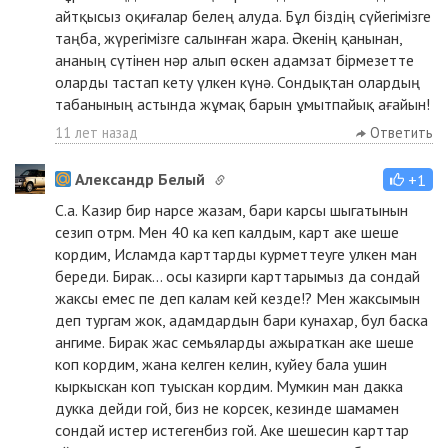
айтқысыз оқиғалар белең алуда. Бұл біздің сүйегімізге
таңба, жүрегімізге салынған жара. Әкенің қанынан,
ананың сүтінен нәр алып өскен адамзат бірмезетте
оларды тастап кету үлкен күнә. Сондықтан олардың
табанының астында жұмақ барын ұмытпайық ағайын!
11 лет назад
Ответить
Александр Белый
+1
С.а. Казир бир нарсе жазам, бари карсы шыгатынын
сезип отрм. Мен 40 ка кеп калдым, карт аке шеше
кордим, Исламда карттарды курметтеуге улкен ман
береди. Бирак... осы казирги карттарымыз да сондай
жаксы емес пе деп калам кей кезде!? Мен жаксымын
деп тургам жок, адамдардын бари кунахар, бул баска
ангиме. Бирак жас семьяларды ажыраткан аке шеше
коп кордим, жана келген келин, куйеу бала ушин
кыркыскан коп туыскан кордим. Мумкин ман дакка
дукка дейди гой, биз не корсек, кезинде шамамен
сондай истер истегенбиз гой. Аке шешесин карттар