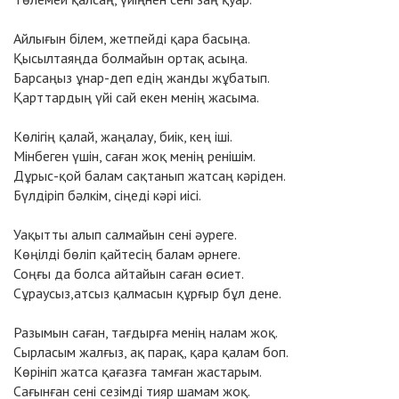
Айлығын білем, жетпейді қара басыңа.
Қысылтаяңда болмайын ортақ асыңа.
Барсаңыз ұнар-деп едің жанды жұбатып.
Қарттардың үйі сай екен менің жасыма.
Көлігің қaлай, жаңалау, биік, кең іші.
Мінбеген үшін, саған жоқ менің ренішім.
Дұрыс-қой балам сақтанып жатсаң кәріден.
Бүлдіріп бәлкім, сіңеді кәрі иісі.
Уақытты алып салмайын сені әуреге.
Көңілді бөліп қайтесің балам әрнеге.
Соңғы да болса айтайын саған өсиет.
Сұраусыз,атсыз қалмасын құрғыр бұл дене.
Разымын саған, тағдырға менің налам жоқ.
Сырласым жалғыз, ақ парақ, қара қалам боп.
Көрініп жатса қағазға тамған жастарым.
Сағынған сені сезімді тияр шамам жоқ.