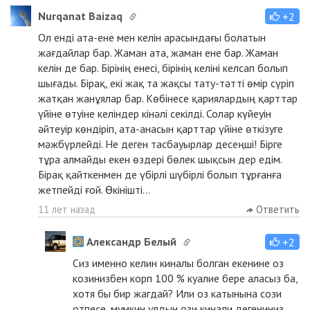
Nurqanat Baizaq
+2
Ол енді ата-ене мен келін арасындағы болатын
жағдайлар бар. Жаман ата, жаман ене бар. Жаман
келін де бар. Бірінің енесі, бірінің келіні келсап болып
шығады. Бірақ, екі жақ та жақсы тату-тәтті өмір сүріп
жатқан жанұялар бар. Көбінесе қариялардың қарттар
үйіне өтуіне келіндер кінәлі секілді. Солар күйеуін
әйтеуір көндіріп, ата-анасын қарттар үйіне өткізуге
мәжбүрлейді. Не деген тасбауырлар десеңші! Бірге
тұра алмайды екен өздері бөлек шықсын дер едім.
Бірақ қайткенмен де үбірлі шүбірлі болып тұрғанға
жетпейді ғой. Өкінішті...
11 лет назад
Ответить
Александр Белый
+2
Сиз именно келин киналы болган екенине оз
козинизбен корп 100 % куалие бере аласыз ба,
хотя бы бир жагдай? Или оз катынына сози
отпесе, мумкин улдын ози кинали дегениниз