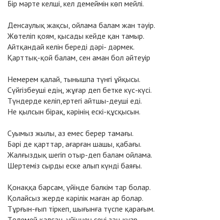
Бір мәрте келші, кел демеймін көп мейлі.
Денсаулық жақсы, ойлама балам жан тәуір.
Жөтеліп қоям, қысады кейде қан тамыр.
Айтқандай келін береді дәрі- дәрмек.
Қарттық-қой балам, сен аман бол әйтеуір
Немерем қалай, тынышпа түнгі ұйқысы.
Сүйгізбеуші едің, жұғар деп бетке күс-күсі.
Түндерде келіп,ертегі айтшы-деуші еді.
Не қылсын бірақ, кәрінің ескі-құсқысын.
Суымыз жылы, аз емес берер тамағы.
Бәрі де қарттар, ағарған шашы, қабағы.
Жалғыздық шегіп отыр-деп балам ойлама.
Шертеміз сырды еске алып күнді баяғы.
Қонаққа барсам, үйіңде бәлкім тар болар.
Қолайсыз жерде кәрілік маған ар болар.
Тұрғын-ғып тіркеп, шығынға түспе қарағым.
Төлемей қалсаң, үйіңнен сені заң қуар.