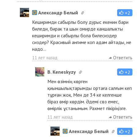
Александр Белый
+2
Кеширимди сабырлы болу дурыс екенин бари
биледи, бирак та шын омирде каншалыкты
кеширимди и сабырлы бола билесиздер
сиздер? Красивый ангиме коп адам айтады, не
надо...
11 лет назад
Ответить
B. Keneskyzy
+2
Мен өзімнің көрген
қиыншылықтарымды ортаға салғым кеп
тұрған жоқ. Мен де 34 ке келгенше
біраз өмір көрдім. Әдемі сөз емес,
өмірлік ұстанымым. Рахмет пікіріңізге.
11 лет назад
Ответить
Александр Белый
+2