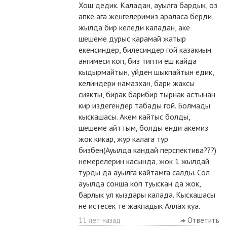
Хош дедик. Каладан, ауылга бардык, оз
апке ага женгелеримиз араласа берди,
жылда бир келеди каладан, аке
шешеме дурыс карамай жатыр
екенсиндер, билесиндер гой казакиын
ангимеси коп, биз типти еш кайда
кыдырмайтын, уйден шыкпайтын едик,
келиндери намазхан, бари жаксы
сиякты, бирак барибир тырнак астынан
кир издегендер табады гой. Болмады
кыскашасы. Акем кайтыс болды,
шешеме айттым, болды енди акемиз
жок кикар, жур калага тур
бизбен(Ауылда кандай перспектива???)
немерелерин касында, жок 1 жылдай
турды да ауылга кайтамга салды. Сол
ауылда сонша коп туыскан да жок,
барлык ул кыздары калада. Кыскашасы
не истесек те жакпадык Аллах куа.
11 лет назад
Ответить