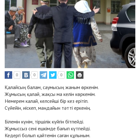
0
0
0
Қалайсың балам, саумысың жаным өркенім.
Жұмысың қалай, жақсы ма келін көркемім.
Немерем калай, келсейші бір кез ерітіп.
Сүйейін, иіскеп, маңдайын тәтті еркенің.
Білемін күнім, тіршілік күйгін бітпейді.
Жұмыссыз сені ешкімде бағып күтпейді.
Кедергі болып қайтемін саған құлыным.