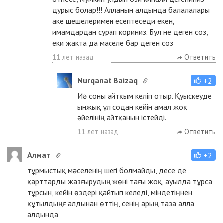
дурыс болар!!! Алланын алдында балалалары
аке шешелеримен есептеседи екен,
имамдардан сурап кориниз. Бул не деген соз,
еки жакта да маселе бар деген соз
11 лет назад
Ответить
Nurqanat Baizaq
+2
Иә соны айтқым келіп отыр. Қуыскеуде
ынжық ұл содан кейін амал жоқ
әйелінің айтқанын істейді.
11 лет назад
Ответить
Aлмат
+2
тұрмыстық мәселенің шегі болмайды, десе де
қарттарды жазғырудың жөні тағы жоқ, ауылда тұрса
тұрсын, кейін өздері қайтып келеді, міндетіңнен
құтылдыңғ алдынан өттің, сенің арың таза алла
алдында