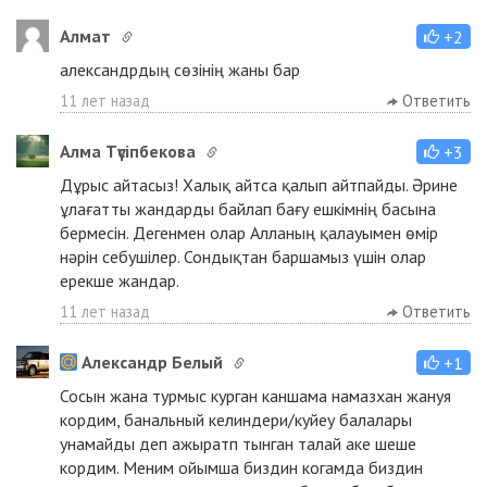
Aлмат
+2
александрдың сөзінің жаны бар
11 лет назад
Ответить
Алма Түсіпбекова
+3
Дұрыс айтасыз! Халық айтса қалып айтпайды. Әрине
ұлағатты жандарды байлап бағу ешкімнің басына
бермесін. Дегенмен олар Алланың қалауымен өмір
нәрін себушілер. Сондықтан баршамыз үшін олар
ерекше жандар.
11 лет назад
Ответить
Александр Белый
+1
Сосын жана турмыс курган каншама намазхан жануя
кордим, банальный келиндери/куйеу балалары
унамайды деп ажыратп тынган талай аке шеше
кордим. Меним ойымша биздин когамда биздин