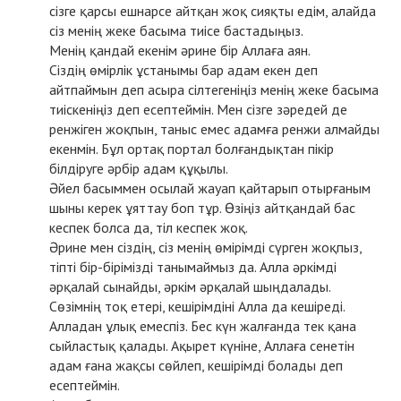
сізге қарсы ешнарсе айтқан жоқ сияқты едім, алайда
сіз менің жеке басыма тиісе бастадыңыз.
Менің қандай екенім әрине бір Аллаға аян.
Сіздің өмірлік ұстанымы бар адам екен деп
айтпаймын деп асыра сілтегеніңіз менің жеке басыма
тиіскеніңіз деп есептеймін. Мен сізге зәредей де
ренжіген жоқпын, таныс емес адамға ренжи алмайды
екенмін. Бұл ортақ портал болғандықтан пікір
білдіруге әрбір адам құқылы.
Әйел басыммен осылай жауап қайтарып отырғаным
шыны керек ұяттау боп тұр. Өзіңіз айтқандай бас
кеспек болса да, тіл кеспек жоқ.
Әрине мен сіздің, сіз менің өмірімді сүрген жоқпыз,
тіпті бір-бірімізді танымаймыз да. Алла әркімді
әрқалай сынайды, әркім әрқалай шыңдалады.
Сөзімнің тоқ етері, кешірімдіні Алла да кешіреді.
Алладан ұлық емеспіз. Бес күн жалғанда тек қана
сыйластық қалады. Ақырет күніне, Аллаға сенетін
адам ғана жақсы сөйлеп, кешірімді болады деп
есептеймін.