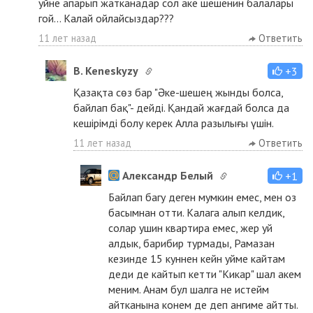
уйне апарып жатканадар сол аке шешенин балалары
гой... Калай ойлайсыздар???
11 лет назад
Ответить
B. Keneskyzy
+3
Қазақта сөз бар "Әке-шешең жынды болса,
байлап бақ"- дейді. Қандай жағдай болса да
кешірімді болу керек Алла разылығы үшін.
11 лет назад
Ответить
Александр Белый
+1
Байлап багу деген мумкин емес, мен оз
басымнан отти. Калага алып келдик,
солар ушин квартира емес, жер уй
алдык, барибир турмады, Рамазан
кезинде 15 куннен кейн уйме кайтам
деди де кайтып кетти "Кикар" шал акем
меним. Анам бул шалга не истейм
айтканына конем де деп ангиме айтты.