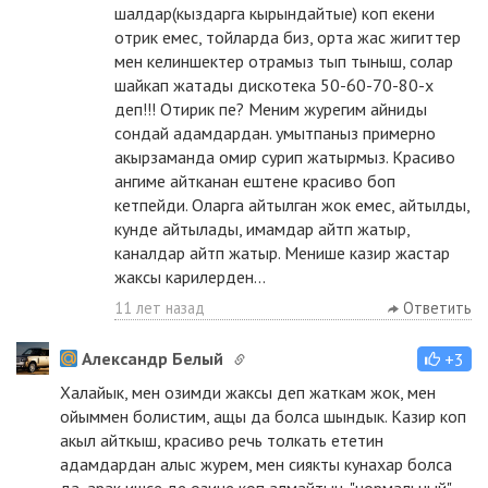
шалдар(кыздарга кырындайтые) коп екени
отрик емес, тойларда биз, орта жас жигиттер
мен келиншектер отрамыз тып тыныш, солар
шайкап жатады дискотека 50-60-70-80-х
деп!!! Отирик пе? Меним журегим айниды
сондай адамдардан. умытпаныз примерно
акырзаманда омир сурип жатырмыз. Красиво
ангиме айтканан ештене красиво боп
кетпейди. Оларга айтылган жок емес, айтылды,
кунде айтылады, имамдар айтп жатыр,
каналдар айтп жатыр. Менише казир жастар
жаксы карилерден...
11 лет назад
Ответить
Александр Белый
+3
Халайык, мен озимди жаксы деп жаткам жок, мен
ойыммен болистим, ащы да болса шындык. Казир коп
акыл айткыш, красиво речь толкать ететин
адамдардан алыс журем, мен сиякты кунахар болса